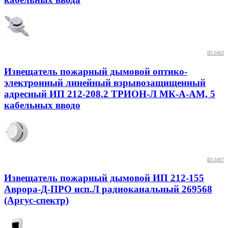
ID:2463
Извещатель пожарный дымовой оптико-
электронный линейный взрывозащищенный
адресный ИП 212-208.2 ТРИОН-Л МК-А-АМ, 5
кабельных вводо
ID:3497
Извещатель пожарный дымовой ИП 212-155
Аврора-Д-ПРО исп.Л радиоканальный 269568
(Аргус-спектр)