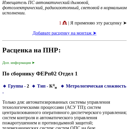
Извещатель ПС автоматический:дымовой,
фотоэлектрический, радиоизотопный, световой в нормальном
исполнении.
1 👸
| Я применяю эту расценку ➤
Добавьте расценку на монтаж ➤
Расценка на ПНР:
Доп. информация ➤
По сборнику ФЕРп02 Отдел 1
д
🔹 Группа -
2
🔹 Тип -
К
🔹 Метрологическая сложность
и
-
Только для: автоматизированных системы управления
технологическими процессами (АСУ ТП); систем
централизованного оперативного диспетчерского управления;
систем контроля и автоматического управления
пожаротушением и противодымной защитой;
телемеханических систем; систем ОПС на базе