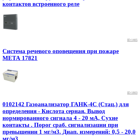
контактов встроенного реле
ID:1405
Система речевого оповещения при пожаре
МЕТА 17821
ID:1803
0102142 Газоанализатор ГАНК-4С (Стац.) для
определения - Кислота серная. Вывод
нормированного сигнала 4 - 20 мА, Сухие
контакты . Порог сраб. сигнализации при
превышении 1 мг/м3. Диап. измерений: 0,5 - 20,0
мг/м3