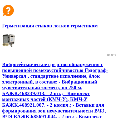
Герметизация стыков лотков герметиком
ID:3140
Вибросейсмическое средство обнаружения с
повышенной помехоустойчивостью Годограф-
Универсал , стандартное исполнение, блок
электронный, в составе: - Вибрационный
чувствительный элемент, по 250 м,
БАЖК.468239.013. - 2 шт.; - Комплект
монтажных частей (КМЧ-У), КМЧ-У
БАЖК.468921.007. - 2 компл.; - Вставки для
формирования зон нечувствительности ВЧЭ,
ВЧЭ БАЖК.685691.044. - 2 шт.; - Комплект