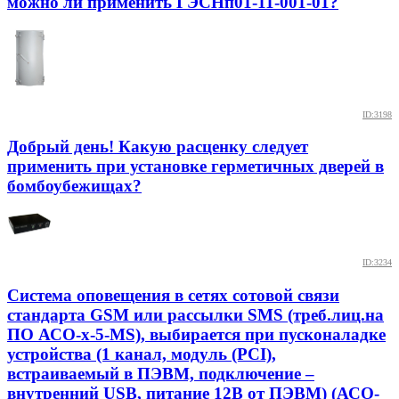
можно ли применить ГЭСНп01-11-001-01?
ID:3198
Добрый день! Какую расценку следует
применить при установке герметичных дверей в
бомбоубежищах?
ID:3234
Система оповещения в сетях сотовой связи
стандарта GSM или рассылки SMS (треб.лиц.на
ПО АСО-x-5-MS), выбирается при пусконаладке
устройства (1 канал, модуль (PCI),
встраиваемый в ПЭВМ, подключение –
внутренний USB, питание 12В от ПЭВМ) (АСО-