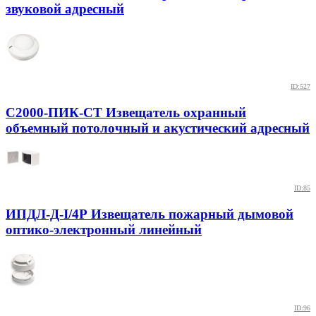
звуковой адресный
ID:527
С2000-ПИК-СТ Извещатель охранный
объемный потолочный и акустический адресный
ID:85
ИПДЛ-Д-I/4Р Извещатель пожарный дымовой
оптико-электронный линейный
ID:96