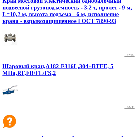
Кран мостовой электический однобалочный
подвесной грузоподъемность - 3,2 т, пролет - 9 м,
L=10,2 м, высота подъема - 6 м, исполнение
крана - взрывозащищенное ГОСТ 7890-93
ID:2987
Шаровый кран,A182-F316L,304+RTFE, 5
МПа,RF,FB/FL/FS,2
ID:3241