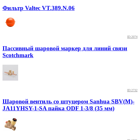
Фильтр Valtec VT.389.N.06
ID:2074
Пассивный шаровой маркер для линий связи
Scotchmark
ID:2732
Шаровой вентиль со штуцером Sanhua SBV(M)-
JA11YHSY-1-SA пайка ODF 1-3/8 (35 мм)