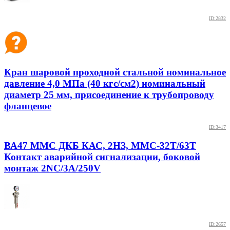
ID:2832
Кран шаровой проходной стальной номинальное
давление 4,0 МПа (40 кгс/см2) номинальный
диаметр 25 мм, присоединение к трубопроводу
фланцевое
ID:3417
ВА47 ММС ДКБ КАС, 2НЗ, ММС-32Т/63Т
Контакт аварийной сигнализации, боковой
монтаж 2NC/3A/250V
ID:2657