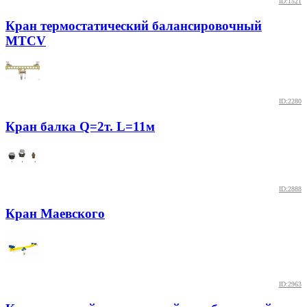
ID:1521
Кран термостатический балансировочный
MTCV
ID:2280
Кран балка Q=2т. L=11м
ID:2888
Кран Маевского
ID:2963