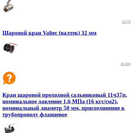
ID:776
Шаровой кран Valtec (валтек) 32 мм
ID:2829
Кран шаровой проходной сальниковый 11ч37п,
номинальное давление 1,6 МПа (16 кгс/см2),
номинальный диаметр 50 мм, присоединение к
трубопроводу фланцевое