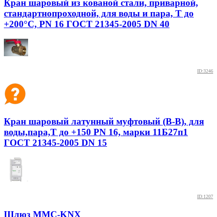
Кран шаровый из кованой стали, приварной,
стандартнопроходной, для воды и пара, Т до
+200°С, PN 16 ГОСТ 21345-2005 DN 40
ID:3246
Кран шаровый латунный муфтовый (В-В), для
воды,пара,Т до +150 PN 16, марки 11Б27п1
ГОСТ 21345-2005 DN 15
ID:1207
Шлюз ММС-KNX