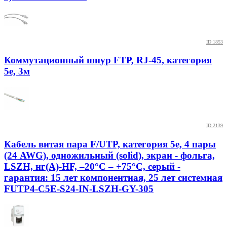
ID:1853
Коммутационный шнур FTP, RJ-45, категория
5e, 3м
ID:2139
Кабель витая пара F/UTP, категория 5e, 4 пары
(24 AWG), одножильный (solid), экран - фольга,
LSZH, нг(А)-HF, –20°C – +75°C, серый -
гарантия: 15 лет компонентная, 25 лет системная
FUTP4-C5E-S24-IN-LSZH-GY-305