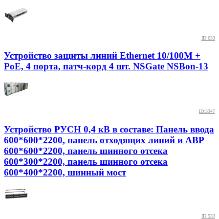
ID:633
Устройство защиты линий Ethernet 10/100M +
PoE, 4 порта, патч-корд 4 шт. NSGate NSBon-13
ID:3347
Устройство РУСН 0,4 кВ в составе: Панель ввода
600*600*2200, панель отходящих линий и АВР
600*600*2200, панель шинного отсека
600*300*2200, панель шинного отсека
600*400*2200, шинный мост
ID:533