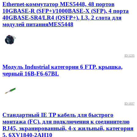
Ethernet-коммутатор MES5448, 48 портов
10GBASE-R (SFP+)/1000BASE-X (SFP), 4 порта
40GBASE-SR4/LR4 (QSFP+), L3, 2 слота для
модулей питанияMES5448
ID:1235
Модуль Industrial категории 6 FTP, крышка,
черный 16B-F6-67BL
ID:1837
Стандартный IE TP кабель для быстрого
монтажа (FC), для подключения к соединителю
RJ45, экранированный, 4-х жильный, категория
5, 6XV1840-2AH10